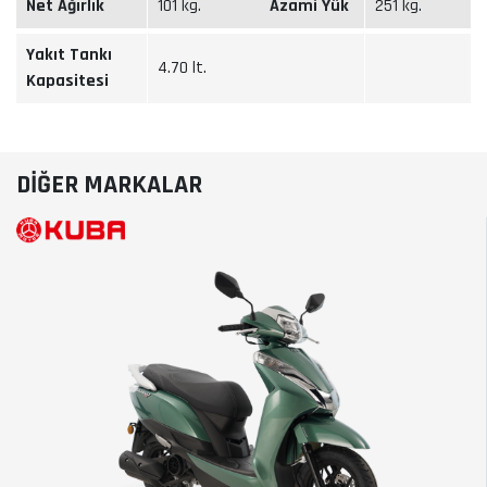
Net Ağırlık
101 kg.
Azami Yük
251 kg.
Yakıt Tankı
4.70 lt.
Kapasitesi
DİĞER MARKALAR