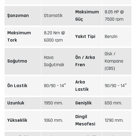
Maksimum
8.05 HP @
Şanzıman
Otomatik
Güç
7500 rpm
Maksimum
8.20 Nm @
Yakıt Tipi
Benzin
Tork
6000 rpm
Disk /
Hava
Ön / Arka
Soğutma
Kampana
Soğutmalı
Fren
(CBS)
Arka
Ön Lastik
80/90 – 14″
90/90 – 14″
Lastik
Uzunluk
1950 mm.
Genişlik
650 mm.
Dingil
Yükseklik
1060 mm.
1290 mm.
Mesafesi