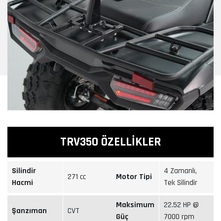
TRV350 ÖZELLİKLER
Silindir
4 Zamanlı,
271 cc
Motor Tipi
Hacmi
Tek Silindir
Maksimum
22.52 HP @
Şanzıman
CVT
Güç
7000 rpm