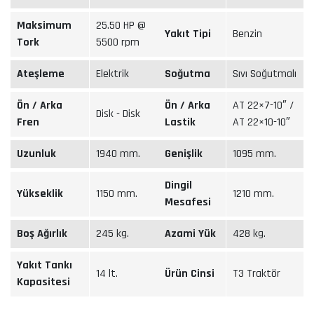
Maksimum
25.50 HP @
Yakıt Tipi
Benzin
Tork
5500 rpm
Ateşleme
Elektrik
Soğutma
Sıvı Soğutmalı
Ön / Arka
Ön / Arka
AT 22×7-10″ /
Disk - Disk
Fren
Lastik
AT 22×10-10″
Uzunluk
1940 mm.
Genişlik
1095 mm.
Dingil
Yükseklik
1150 mm.
1210 mm.
Mesafesi
Boş Ağırlık
245 kg.
Azami Yük
428 kg.
Yakıt Tankı
14 lt.
Ürün Cinsi
T3 Traktör
Kapasitesi