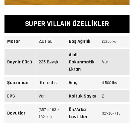
SUPER VILLAIN ÖZELLİKLER
Motor
2.0T GDi
Boş Ağırlık
(1250 kg)
Akıllı
Beygir Gücü
235 Beygir
Dokunmatik
Var
Ekran
Şanzıman
Otomatik
Vinç
4.500 lbs.
EPS
Var
Koltuk Sayısı
2
Ön/Arka
(357 × 193 ×
Boyutlar
32×10-R15
Lastikler
182 cm)