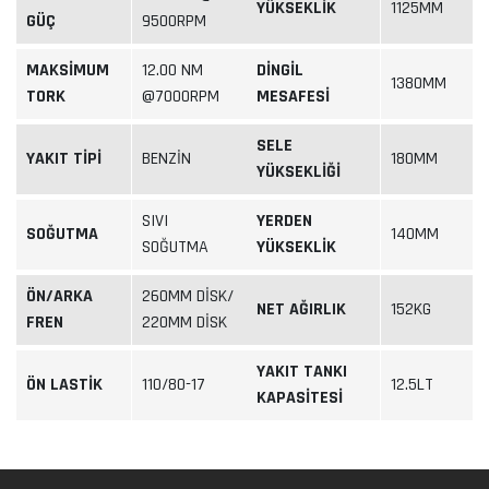
YÜKSEKLİK
1125MM
GÜÇ
9500RPM
MAKSİMUM
12.00 NM
DİNGİL
1380MM
TORK
@7000RPM
MESAFESİ
SELE
YAKIT TİPİ
BENZİN
180MM
YÜKSEKLİĞİ
SIVI
YERDEN
SOĞUTMA
140MM
SOĞUTMA
YÜKSEKLİK
ÖN/ARKA
260MM DİSK/
NET AĞIRLIK
152KG
FREN
220MM DİSK
YAKIT TANKI
ÖN LASTİK
110/80-17
12.5LT
KAPASİTESİ