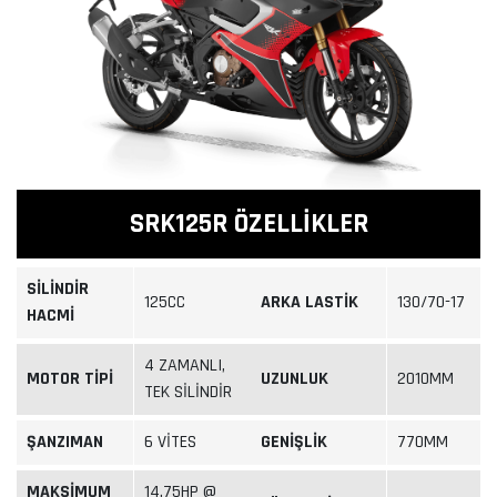
SRK125R ÖZELLİKLER
SİLİNDİR
125CC
ARKA LASTİK
130/70-17
HACMİ
4 ZAMANLI,
MOTOR TİPİ
UZUNLUK
2010MM
TEK SİLİNDİR
ŞANZIMAN
6 VİTES
GENİŞLİK
770MM
MAKSİMUM
14.75HP @