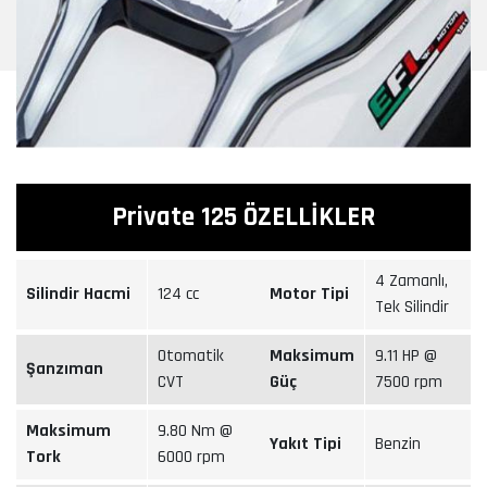
Private 125 ÖZELLİKLER
4 Zamanlı,
Silindir Hacmi
124 cc
Motor Tipi
Tek Silindir
Otomatik
Maksimum
9.11 HP @
Şanzıman
CVT
Güç
7500 rpm
Maksimum
9.80 Nm @
Yakıt Tipi
Benzin
Tork
6000 rpm