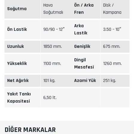
Hava
Ön / Arka
Disk /
Soğutma
Soğutmalı
Fren
Kampana
Arka
Ön Lastik
90/90 – 12″
3.50 – 10″
Lastik
Uzunluk
1850 mm.
Genişlik
675 mm.
Dingil
Yükseklik
1100 mm.
1260 mm.
Mesafesi
Net Ağırlık
101 kg.
Azami Yük
251 kg.
Yakıt Tankı
6,50 lt.
Kapasitesi
DİĞER MARKALAR