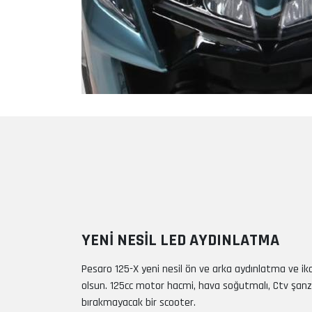
YENI NESIL LED AYDINLATMA
Pesaro 125-X yeni nesil ön ve arka aydınlatma ve ikaz
olsun. 125cc motor hacmi, hava soğutmalı, Ctv şanzım
bırakmayacak bir scooter.