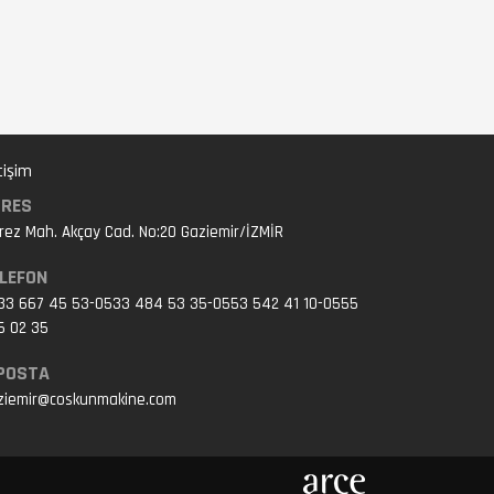
tişim
DRES
rez Mah. Akçay Cad. No:20 Gaziemir/İZMİR
LEFON
33 667 45 53-0533 484 53 35-0553 542 41 10-0555
5 02 35
POSTA
ziemir@coskunmakine.com