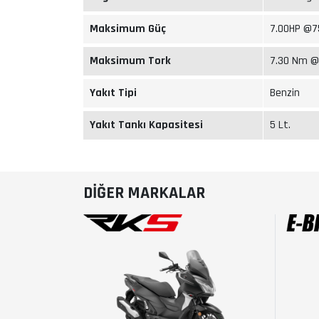
Maksimum Güç
7.00HP @7
Maksimum Tork
7.30 Nm @
Yakıt Tipi
Benzin
Yakıt Tankı Kapasitesi
5 Lt.
DİĞER MARKALAR