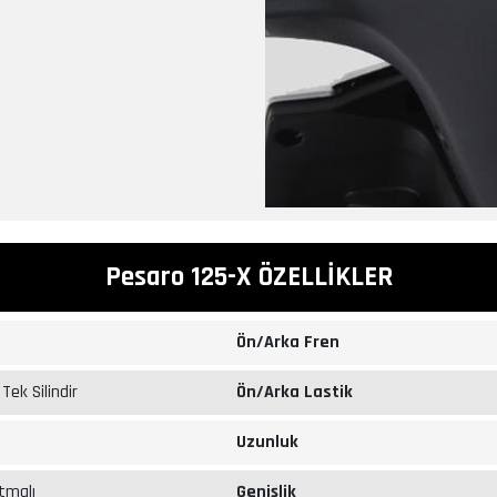
Pesaro 125-X ÖZELLİKLER
Ön/Arka Fren
Tek Silindir
Ön/Arka Lastik
Uzunluk
tmalı
Genişlik