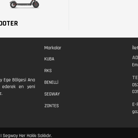
OOTER
Markalar
İle
A
KUBA
Em
RKS
TE
ay Ege Bölgesi Ana
BENELLI
05
t ederek en yeni
03
z.
SEGWAY
E-
ZONTES
ga
| Segway Her Hakkı Saklıdır.