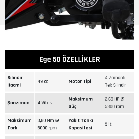
Ege 50 ÖZELLİKLER
Silindir
4 Zamanlı,
49 cc
Motor Tipi
Hacmi
Tek Silindir
Maksimum
2.69 HP @
Şanzıman
4 Vites
Güç
5300 rpm
Maksimum
3,80 Nm @
Yakıt Tankı
5 lt
Tork
5000 rpm
Kapasitesi