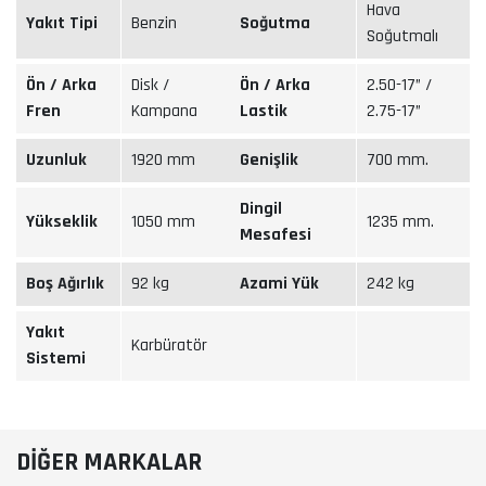
Hava
Yakıt Tipi
Benzin
Soğutma
Soğutmalı
Ön / Arka
Disk /
Ön / Arka
2.50-17” /
Fren
Kampana
Lastik
2.75-17”
Uzunluk
1920 mm
Genişlik
700 mm.
Dingil
Yükseklik
1050 mm
1235 mm.
Mesafesi
Boş Ağırlık
92 kg
Azami Yük
242 kg
Yakıt
Karbüratör
Sistemi
DİĞER MARKALAR