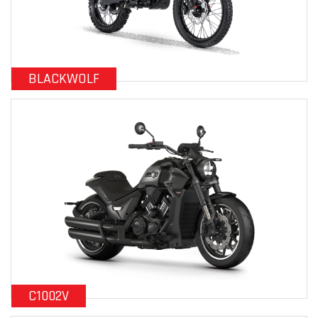
BLACKWOLF
C1002V